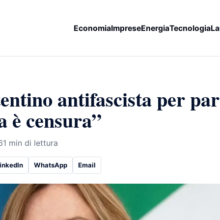
Economia
Imprese
Energia
Tecnologia
La
ntino antifascista per par
ia è censura”
6
1 min di lettura
inkedIn
WhatsApp
Email