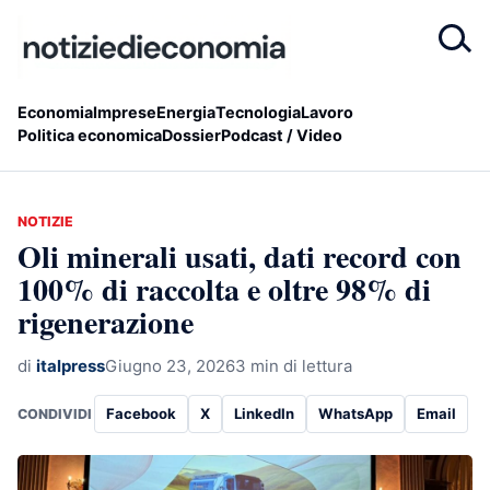
Economia
Imprese
Energia
Tecnologia
Lavoro
Politica economica
Dossier
Podcast / Video
NOTIZIE
Oli minerali usati, dati record con
100% di raccolta e oltre 98% di
rigenerazione
di
italpress
Giugno 23, 2026
3 min di lettura
Facebook
X
LinkedIn
WhatsApp
Email
CONDIVIDI