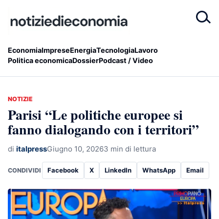
Economia
Imprese
Energia
Tecnologia
Lavoro
Politica economica
Dossier
Podcast / Video
NOTIZIE
Parisi “Le politiche europee si
fanno dialogando con i territori”
di
italpress
Giugno 10, 2026
3 min di lettura
Facebook
X
LinkedIn
WhatsApp
Email
CONDIVIDI