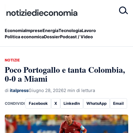
Economia
Imprese
Energia
Tecnologia
Lavoro
Politica economica
Dossier
Podcast / Video
NOTIZIE
Poco Portogallo e tanta Colombia,
0-0 a Miami
di
italpress
Giugno 28, 2026
2 min di lettura
Facebook
X
LinkedIn
WhatsApp
Email
CONDIVIDI