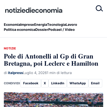
Economia
Imprese
Energia
Tecnologia
Lavoro
Politica economica
Dossier
Podcast / Video
NOTIZIE
Pole di Antonelli al Gp di Gran
Bretagna, poi Leclerc e Hamilton
di
italpress
Luglio 4, 2026
1 min di lettura
Facebook
X
LinkedIn
WhatsApp
Email
CONDIVIDI