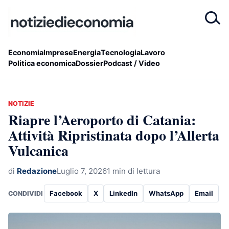
Economia
Imprese
Energia
Tecnologia
Lavoro
Politica economica
Dossier
Podcast / Video
NOTIZIE
Riapre l’Aeroporto di Catania:
Attività Ripristinata dopo l’Allerta
Vulcanica
di
Redazione
Luglio 7, 2026
1 min di lettura
Facebook
X
LinkedIn
WhatsApp
Email
CONDIVIDI