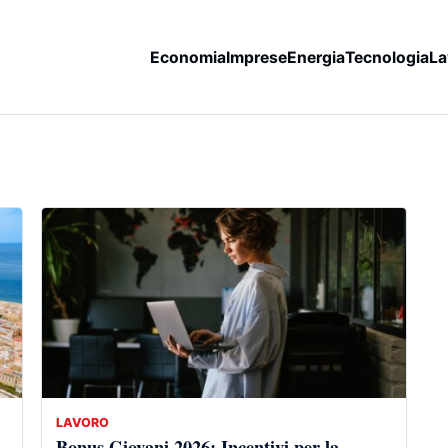
Economia
Imprese
Energia
Tecnologia
La
LAVORO
Bonus Giovani 2026: Incentivi per la