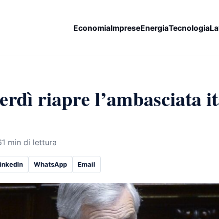
Economia
Imprese
Energia
Tecnologia
La
rdì riapre l’ambasciata it
6
1 min di lettura
inkedIn
WhatsApp
Email