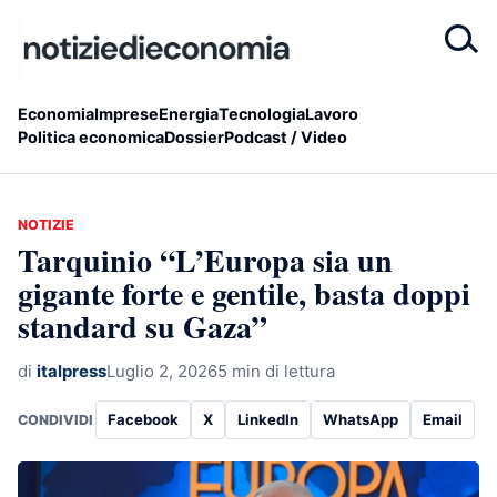
Economia
Imprese
Energia
Tecnologia
Lavoro
Politica economica
Dossier
Podcast / Video
NOTIZIE
Tarquinio “L’Europa sia un
gigante forte e gentile, basta doppi
standard su Gaza”
di
italpress
Luglio 2, 2026
5 min di lettura
Facebook
X
LinkedIn
WhatsApp
Email
CONDIVIDI