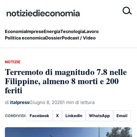
Economia
Imprese
Energia
Tecnologia
Lavoro
Politica economica
Dossier
Podcast / Video
NOTIZIE
Terremoto di magnitudo 7.8 nelle
Filippine, almeno 8 morti e 200
feriti
di
italpress
Giugno 8, 2026
1 min di lettura
Facebook
X
LinkedIn
WhatsApp
Email
CONDIVIDI