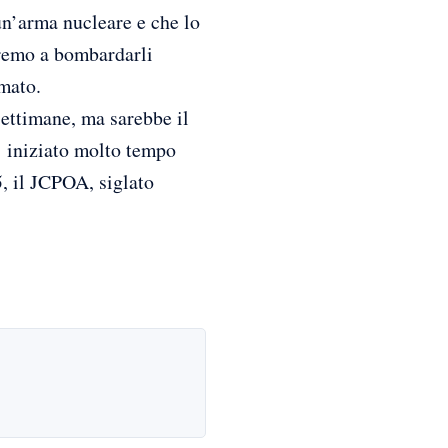
un’arma nucleare e che lo
eremo a bombardarli
rmato.
settimane, ma sarebbe il
E’ iniziato molto tempo
, il JCPOA, siglato