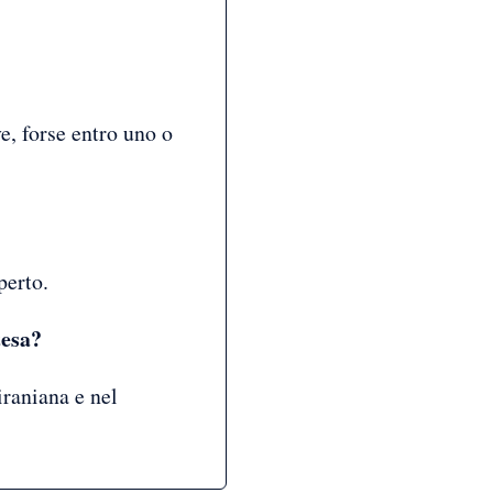
e, forse entro uno o
perto.
tesa?
iraniana e nel