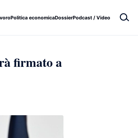
voro
Politica economica
Dossier
Podcast / Video
rà firmato a