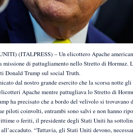
I) (ITALPRESS) – Un elicottero Apache americano è
a missione di pattugliamento nello Stretto di Hormuz. L
iti Donald Trump sul social Truth.
cato dal nostro grande esercito che la scorsa notte gli
 elicotteri Apache mentre pattugliava lo Stretto di Hormu
mp ha precisato che a bordo del velivolo si trovavano d
ue piloti coinvolti, entrambi sono salvi e non hanno ripo
ttime o feriti, il presidente degli Stati Uniti ha sotto
 all’accaduto. “Tuttavia, gli Stati Uniti devono, necess