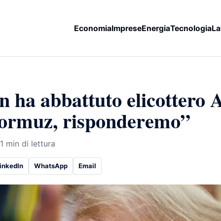
Economia
Imprese
Energia
Tecnologia
La
 ha abbattuto elicottero 
Hormuz, risponderemo”
1 min di lettura
inkedIn
WhatsApp
Email