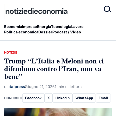
Economia
Imprese
Energia
Tecnologia
Lavoro
Politica economica
Dossier
Podcast / Video
NOTIZIE
Trump “L’Italia e Meloni non ci
difendono contro l’Iran, non va
bene”
di
italpress
Giugno 21, 2026
1 min di lettura
Facebook
X
LinkedIn
WhatsApp
Email
CONDIVIDI