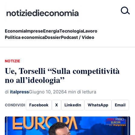
Economia
Imprese
Energia
Tecnologia
Lavoro
Politica economica
Dossier
Podcast / Video
NOTIZIE
Ue, Torselli “Sulla competitività
no all’ideologia”
di
italpress
Giugno 10, 2026
4 min di lettura
Facebook
X
LinkedIn
WhatsApp
Email
CONDIVIDI