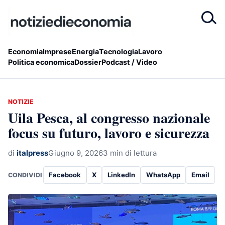
Economia
Imprese
Energia
Tecnologia
Lavoro
Politica economica
Dossier
Podcast / Video
NOTIZIE
Uila Pesca, al congresso nazionale
focus su futuro, lavoro e sicurezza
di
italpress
Giugno 9, 2026
3 min di lettura
Facebook
X
LinkedIn
WhatsApp
Email
CONDIVIDI