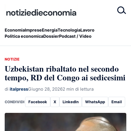
Economia
Imprese
Energia
Tecnologia
Lavoro
Politica economica
Dossier
Podcast / Video
NOTIZIE
Uzbekistan ribaltato nel secondo
tempo, RD del Congo ai sedicesimi
di
italpress
Giugno 28, 2026
2 min di lettura
Facebook
X
LinkedIn
WhatsApp
Email
CONDIVIDI