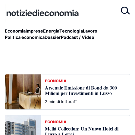
Economia
Imprese
Energia
Tecnologia
Lavoro
Politica economica
Dossier
Podcast / Video
ECONOMIA
Arsenale Emissione di Bond da 300
Milioni per Investimenti in Lusso
2 min di lettura
□
ECONOMIA
Meliá Collection: Un Nuovo Hotel di
Lusso a Lerici